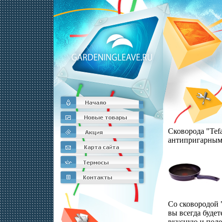
Сковорода "Tefa
антипригарным
Диаметр 24 см 
Франция Артик
8513o.
Со сковородой "
вы всегда будет
вкусную и пол