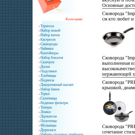
Основные дост
предлагаемой с
Сковорода "Imp
Индикатор нагр
см кто любит и
Категории:
помогает избеж
инфо 8528o.
Термосы
»
перегревасяшва
Набор ножей
»
обеспечивает в
Набор вилок
»
приготовления
Кастрюли
»
увеличивает ср
Сковороды
»
антипригарног
Чайники
»
Контейнеры
»
Показывает ког
Сковорода "Impr
Набор бокалов
»
нагрета до опт
Скатерти
»
выполненная и
температуры, о
Доски
»
высококачеств
высокое качест
Подставки
»
нержавеющей х
пищи Специаль
Хлебницы
»
стали, станет 
Подносы
»
антипригарное
Сковорода "PR
атрибутом при
Декоративный магнит
»
qвмсня"Expert"
крышкой, диаме
Набор банок
»
займет достойн
покрытие повы
алюминий 3,5 м
Терки
»
кухонного инве
с усовершенст
штамповки) инф
Салатницы
»
Уникальныйвас
слоем, позволя
Водяные фильтры
»
метод технолог
Топоры
»
металлические 
с вштампованны
Ложки
»
источники тепл
Держатели
»
вплавленным 
индукционных 
Полотенца
»
диском позволя
конструкция дн
Мельницы
»
Сковорода "PR
распределять и
использовать п
Дуршлаги
»
сочетание стил
дольше сохраня
Наборы столовых приборов
»