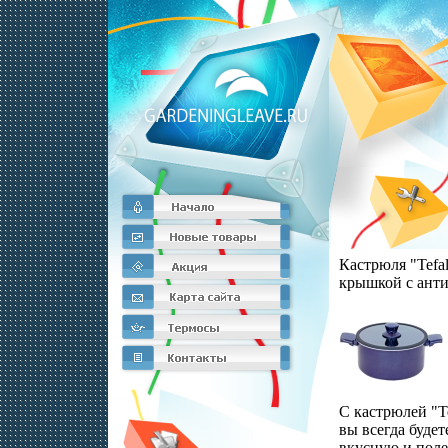
Кастрюля "Tefal
крышкой с ант
покрытием Диам
Производитель
Артикул: D3824
С кастрюлей "Te
вы всегда будет
вкусную и пол