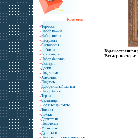
Категории:
Термосы
»
Набор ножей
»
Набор вилок
»
Кастрюли
»
Сковороды
»
Чайники
»
Художественная 
Контейнеры
»
Размер постера: 
Набор бокалов
»
Скатерти
»
Доски
»
Подставки
»
Хлебницы
»
Подносы
»
Декоративный магнит
»
Набор банок
»
Терки
»
Салатницы
»
Водяные фильтры
»
Топоры
»
Ложки
»
Держатели
»
Полотенца
»
Мельницы
»
Дуршлаги
»
Наборы столовых приборов
»