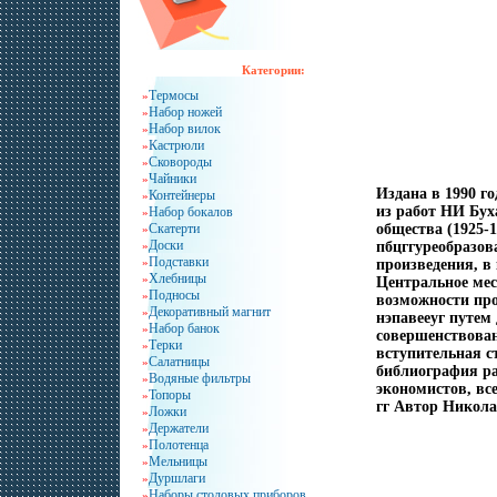
Категории:
Термосы
»
Набор ножей
»
Набор вилок
»
Кастрюли
»
Сковороды
»
Чайники
»
Издана в 1990 г
Контейнеры
»
из работ НИ Бух
Набор бокалов
»
Скатерти
общества (1925-1
»
Доски
»
пбцггуреобразов
Подставки
»
произведения, в
Хлебницы
»
Центральное мес
Подносы
»
возможности про
Декоративный магнит
»
нэпавееуг путем
Набор банок
»
совершенствова
Терки
»
вступительная с
Салатницы
»
библиография ра
Водяные фильтры
»
экономистов, вс
Топоры
»
гг Автор Никола
Ложки
»
Держатели
»
Полотенца
»
Мельницы
»
Дуршлаги
»
Наборы столовых приборов
»