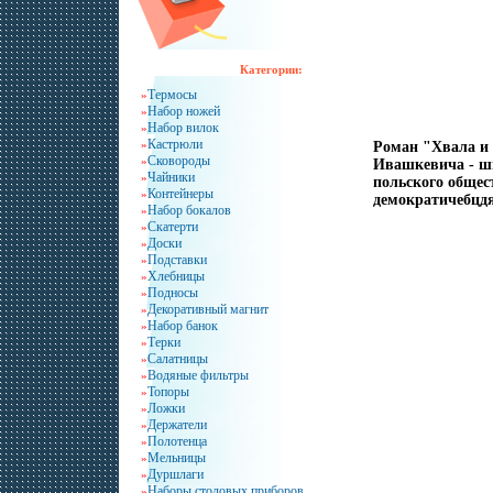
Категории:
Термосы
»
Набор ножей
»
Набор вилок
»
Кастрюли
»
Роман "Хвала и
Сковороды
»
Ивашкевича - ши
Чайники
»
польского общес
Контейнеры
»
демократичебцд
Набор бокалов
»
Скатерти
»
Доски
»
Подставки
»
Хлебницы
»
Подносы
»
Декоративный магнит
»
Набор банок
»
Терки
»
Салатницы
»
Водяные фильтры
»
Топоры
»
Ложки
»
Держатели
»
Полотенца
»
Мельницы
»
Дуршлаги
»
Наборы столовых приборов
»