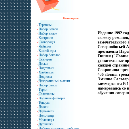
Категории:
Термосы
»
Набор ножей
»
Издание 1992 го
Набор вилок
»
сюжету романов,
Кастрюли
»
Сковороды
замечательного 
»
Чайники
»
Севернобцгьгй 
Контейнеры
»
президента Пара
Набор бокалов
»
Гвинея ("Ловцы 
Скатерти
»
удивительные пр
Доски
»
каждой странице
Подставки
»
Сокровища прези
Хлебницы
»
436 Ловцы трепа
Подносы
»
Эмилио Сальгари
Декоративный магнит
»
коммерсанта В 1
Набор банок
»
намереваясь со 
Терки
»
обучения соверш
Салатницы
»
Водяные фильтры
»
Топоры
»
Ложки
»
Держатели
»
Полотенца
»
Мельницы
»
Дуршлаги
»
Наборы столовых приборов
»