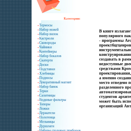
Категории:
Термосы
»
Набор ножей
»
В книге излагаю
Набор вилок
»
популярного пак
Кастрюли
»
- программы Arc
Сковороды
»
проектбцгцеиро
Чайники
»
инструментально
Контейнеры
»
конструирования
Набор бокалов
»
создавать в рам
Скатерти
»
недоступные дв
Доски
»
средствами Кром
Подставки
»
проектирования,
Хлебницы
»
Подносы
а именно создан
»
Декоративный магнит
»
место отведено 
Набор банок
»
разделенного пр
Терки
»
автоматизирова
Салатницы
»
студентов архит
Водяные фильтры
»
может быть испо
Топоры
»
организаций Авт
Ложки
»
Держатели
»
Полотенца
»
Мельницы
»
Дуршлаги
»
Наборы столовых приборов
»