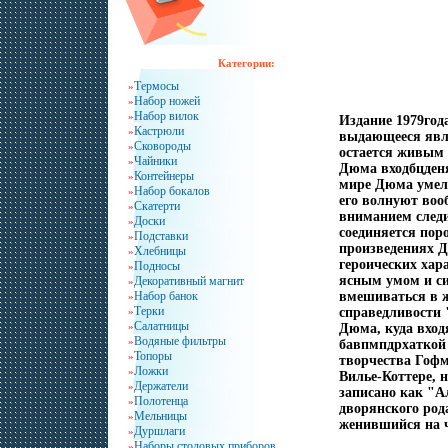
Категории:
Термосы
»
Набор ножей
»
Набор вилок
»
Издание 1979год
Кастрюли
»
выдающееся явл
Сковороды
»
остается живым 
Чайники
»
Дюма входбцденя
Контейнеры
»
мире Дюма умел
Набор бокалов
»
его волнуют воо
Скатерти
»
вниманием следи
Доски
»
соединяется пор
Подставки
»
произведениях 
Хлебницы
»
героических хар
Подносы
»
ясным умом и си
Декоративный магнит
»
Набор банок
вмешиваться в ж
»
Терки
»
справедливости 
Салатницы
»
Дюма, куда вход
Водяные фильтры
»
бавпмпдрхаткой 
Топоры
»
творчества Гофм
Ложки
»
Вилье-Коттере, 
Держатели
»
записано как "А
Полотенца
»
дворянского род
Мельницы
»
женившийся на ч
Дуршлаги
»
Наборы столовых приборов
»