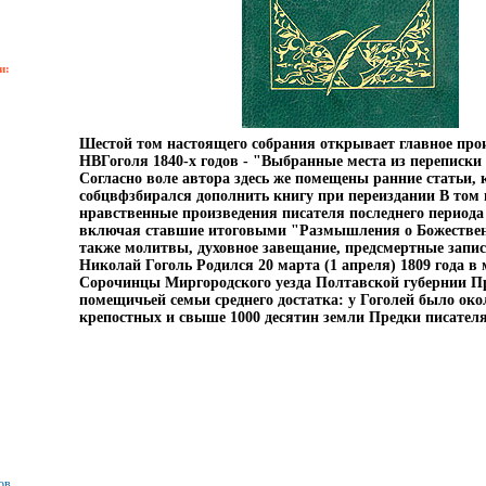
и:
Шестой том настоящего собрания открывает главное про
НВГоголя 1840-х годов - "Выбранные места из переписки
Согласно воле автора здесь же помещены ранние статьи,
собцвфзбирался дополнить книгу при переиздании В том
нравственные произведения писателя последнего периода 
включая ставшие итоговыми "Размышления о Божествен
также молитвы, духовное завещание, предсмертные запи
Николай Гоголь Родился 20 марта (1 апреля) 1809 года в
Сорочинцы Миргородского уезда Полтавской губернии П
помещичьей семьи среднего достатка: у Гоголей было око
крепостных и свыше 1000 десятин земли Предки писателя
ов