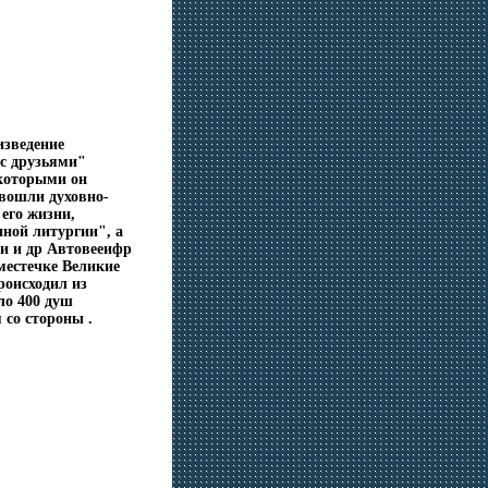
изведение
 с друзьями"
 которыми он
 вошли духовно-
его жизни,
ной литургии", а
си и др Автовееифр
 местечке Великие
роисходил из
ло 400 душ
 со стороны .