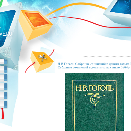
Н В Гоголь Собрание сочинений в девяти томах 
Собрание сочинений в девяти томах инфо 5664p.