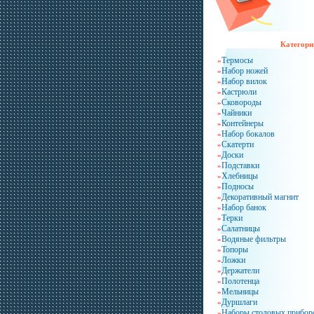
Категори
Термосы
»
Набор ножей
»
Набор вилок
»
Кастрюли
»
Сковороды
»
Чайники
»
Контейнеры
»
Набор бокалов
»
Скатерти
»
Доски
»
Подставки
»
Хлебницы
»
Подносы
»
Декоративный магнит
»
Набор банок
»
Терки
»
Салатницы
»
Водяные фильтры
»
Топоры
»
Ложки
»
Держатели
»
Полотенца
»
Мельницы
»
Дуршлаги
»
Наборы столовых прибор
»