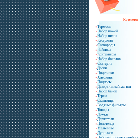
Категори
Термосы
»
Набор ножей
»
Набор вилок
»
Кастрюли
»
Сковороды
»
Чайники
»
Контейнеры
»
Набор бокалов
»
Скатерти
»
Доски
»
Подставки
»
Хлебницы
»
Подносы
»
Декоративный магнит
»
Набор банок
»
Терки
»
Салатницы
»
Водяные фильтры
»
Топоры
»
Ложки
»
Держатели
»
Полотенца
»
Мельницы
»
Дуршлаги
»
Наборы столовых прибор
»