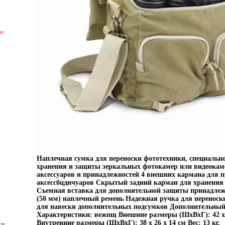
и:
Наплечная сумка для переноски фототехники, специально
хранения и защиты зеркальных фотокамер или видеокаме
аксессуаров и принадлежностей 4 внешних кармана для 
аксессбцднчуаров Скрытый задний карман для хранения
Съемная вставка для дополнительной защиты принадле
(50 мм) наплечный ремень Надежная ручка для переноск
для навески дополнительных подсумков Дополнительный
Характеристики: вежпщ Внешние размеры (ШхВхГ): 42 х 
Внутренние размеры (ШхВхГ): 38 х 26 х 14 см Вес: 13 кг.
ов