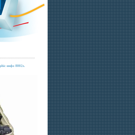
phic инфо 8802z.