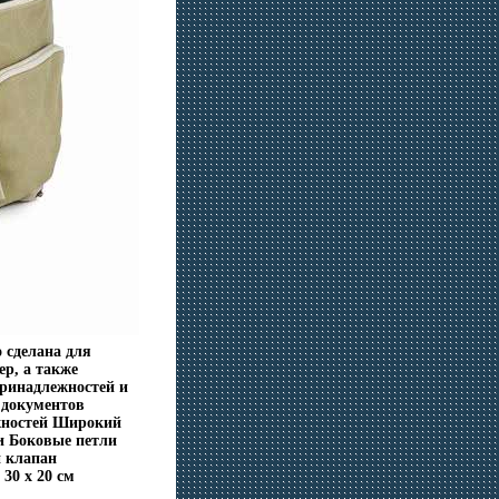
 сделана для
р, а также
принадлежностей и
 документов
жностей Широкий
и Боковые петли
 клапан
30 х 20 см