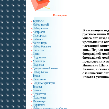
Категории:
Термосы
»
Набор ножей
»
Набор вилок
»
В настоящем изд
Кастрюли
»
русского певца
Сковороды
»
много лет назад 
Чайники
»
чрезвычайно бег
Контейнеры
»
настоящей книге
Набор бокалов
»
дня…Первая книг
Скатерти
»
биографией моей
Доски
»
Подставки
биографией моей
»
Хлебницы
»
предисловии к 
Подносы
»
Иванович Шаляпи
Декоративный магнит
»
Казани, в семье
Набор банок
»
с юношеских лет
Терки
»
Работал ученико
Салатницы
»
Водяные фильтры
»
Топоры
»
Ложки
»
Держатели
»
Полотенца
»
Мельницы
»
Дуршлаги
»
Наборы столовых приборов
»