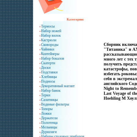
Категории:
Термосы
»
Набор ножей
»
Набор вилок
»
Кастрюли
»
Сборник включа
Сковороды
»
Чайники
"Титаника" и А
»
Контейнеры
»
рассказывающие
Набор бокалов
»
много лет с тех
Скатерти
»
получить предст
Доски
»
катастрофы, пов
Подставки
»
избегать роковы
Хлебницы
»
себя в экстрема
Подносы
»
английского Сод
Декоративный магнит
»
Night to Rememb
Набор банок
»
Last Voyage of t
Терки
»
Hoehling М Хоул
Салатницы
»
Водяные фильтры
»
Топоры
»
Ложки
»
Держатели
»
Полотенца
»
Мельницы
»
Дуршлаги
»
Наборы столовых приборов
»