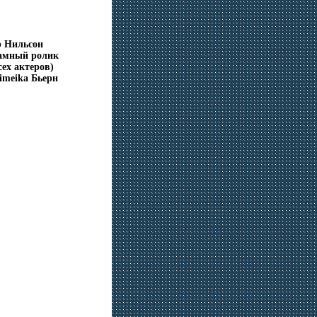
р Нильсон
ламный ролик
ех актеров)
imeika Бьерн