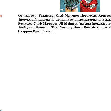
От издателя Режиссер: Ульф Малмрос Продюсер: Христе
и:
Творческий коллектив Дополнительные материалы Рек
Режиссер Ульф Малмрос Ulf Malmros Актеры (показать вс
Тувбцгфса Новотны Tuva Novotny Йонас Римейка Jonas R
Старрин Bjorn Starrin.
ов