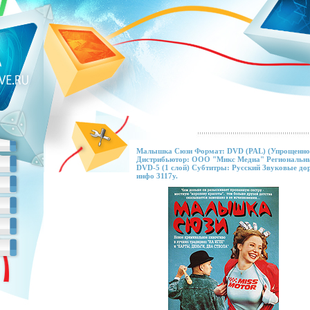
Малышка Сюзи Формат: DVD (PAL) (Упрощенное 
Дистрибьютор: ООО "Микс Медиа" Региональный
DVD-5 (1 слой) Субтитры: Русский Звуковые до
инфо 3117y.