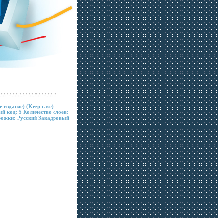
издание) (Keep case)
 код: 5 Количество слоев:
рожки: Русский Закадровый