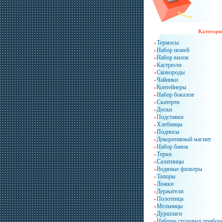
Категори
Термосы
»
Набор ножей
»
Набор вилок
»
Кастрюли
»
Сковороды
»
Чайники
»
Контейнеры
»
Набор бокалов
»
Скатерти
»
Доски
»
Подставки
»
Хлебницы
»
Подносы
»
Декоративный магнит
»
Набор банок
»
Терки
»
Салатницы
»
Водяные фильтры
»
Топоры
»
Ложки
»
Держатели
»
Полотенца
»
Мельницы
»
Дуршлаги
»
Наборы столовых прибор
»