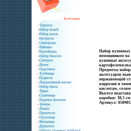
Категории:
Термосы
»
Набор ножей
»
Набор вилок
»
Кастрюли
»
Сковороды
»
Чайники
»
Набор кухонных 
Контейнеры
»
помощником на к
Набор бокалов
»
Скатерти
кухонные аксесс
»
Доски
»
картофелемялвас
Подставки
»
Предметы набор
Хлебницы
»
аксессуаров вып
Подносы
»
нержавеющей ст
Декоративный магнит
»
коррозии и хим
Набор банок
»
кислотам, солям
Терки
»
Высота подставк
Салатницы
»
коробки: 38,5 см
Водяные фильтры
»
Артикул: 050905
Топоры
»
Ложки
»
Держатели
»
Полотенца
»
Мельницы
»
Дуршлаги
»
Наборы столовых приборов
»