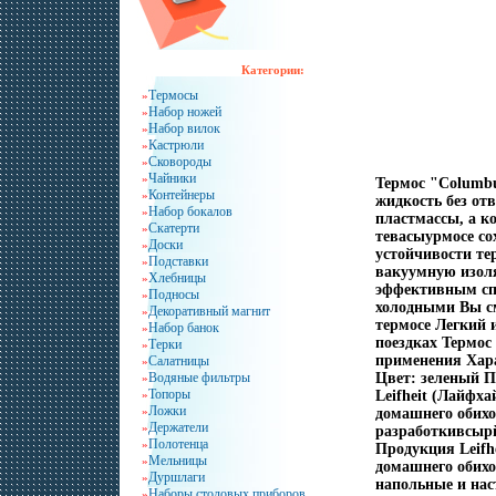
Категории:
Термосы
»
Набор ножей
»
Набор вилок
»
Кастрюли
»
Сковороды
»
Чайники
»
Термос "Columbu
Контейнеры
»
жидкость без от
Набор бокалов
»
пластмассы, а к
Скатерти
»
тевасыурмосе со
Доски
»
устойчивости те
Подставки
»
вакуумную изол
Хлебницы
»
эффективным спо
Подносы
»
холодными Вы см
Декоративный магнит
»
термосе Легкий 
Набор банок
»
поездках Термос
Терки
»
применения Хара
Салатницы
»
Водяные фильтры
Цвет: зеленый П
»
Топоры
»
Leifheit (Лайфх
Ложки
»
домашнего обихо
Держатели
»
разработкивсырй
Полотенца
»
Продукция Leifh
Мельницы
»
домашнего обихо
Дуршлаги
»
напольные и нас
Наборы столовых приборов
»