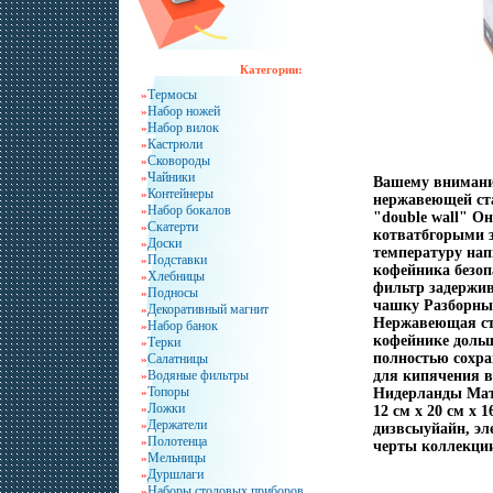
Категории:
Термосы
»
Набор ножей
»
Набор вилок
»
Кастрюли
»
Сковороды
»
Чайники
»
Вашему вниманию
Контейнеры
»
нержавеющей ста
Набор бокалов
»
"double wall" О
Скатерти
»
котватбгорыми з
Доски
»
температуру нап
Подставки
»
кофейника безо
Хлебницы
»
фильтр задержив
Подносы
»
чашку Разборны
Декоративный магнит
»
Нержавеющая ст
Набор банок
»
кофейнике дольш
Терки
»
полностью сохра
Салатницы
»
Водяные фильтры
для кипячения в
»
Топоры
»
Нидерланды Мате
Ложки
»
12 см х 20 см x 
Держатели
»
дизвсыуйайн, эл
Полотенца
»
черты коллекции 
Мельницы
»
Дуршлаги
»
Наборы столовых приборов
»