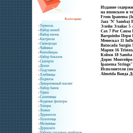
Издание содержи
на японском и т
From Ipanema (I
Категории:
Jazz 'N' Samba) 
Термосы
»
Элейн Элайас 5 A
Набор ножей
»
Сах 7 Por Causa
Набор вилок
»
Barquinho Пери 
Кастрюли
»
Менескал 11 Infl
Сковороды
»
Batucada Surgiu 
Чайники
»
Мария 16 Tristez
Контейнеры
»
Кэйми 18 Samba 
Набор бокалов
»
Дорис Монтейро 2
Скатерти
»
Ipanema Strings"
Доски
»
Исполнители (по
Подставки
»
Almeida Ванда Д
Хлебницы
»
Подносы
»
Декоративный магнит
»
Набор банок
»
Терки
»
Салатницы
»
Водяные фильтры
»
Топоры
»
Ложки
»
Держатели
»
Полотенца
»
Мельницы
»
Дуршлаги
»
Наборы столовых приборов
»