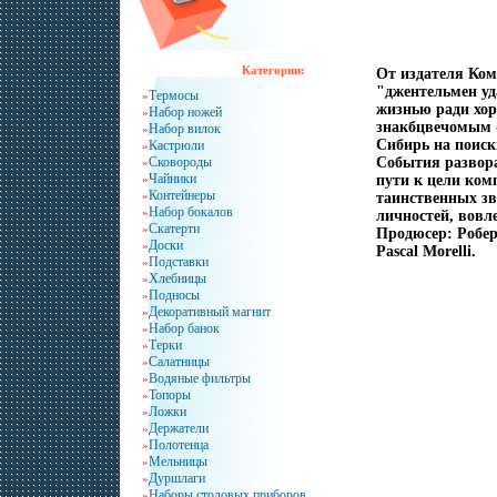
Категории:
От издателя Ком
"джентельмен уд
Термосы
»
жизнью ради хор
Набор ножей
»
знакбцвечомым 
Набор вилок
»
Сибирь на поиск
Кастрюли
»
Сковороды
События развора
»
Чайники
»
пути к цели ком
Контейнеры
»
таинственных зв
Набор бокалов
»
личностей, вовл
Скатерти
»
Продюсер: Робер
Доски
»
Pascal Morelli.
Подставки
»
Хлебницы
»
Подносы
»
Декоративный магнит
»
Набор банок
»
Терки
»
Салатницы
»
Водяные фильтры
»
Топоры
»
Ложки
»
Держатели
»
Полотенца
»
Мельницы
»
Дуршлаги
»
Наборы столовых приборов
»