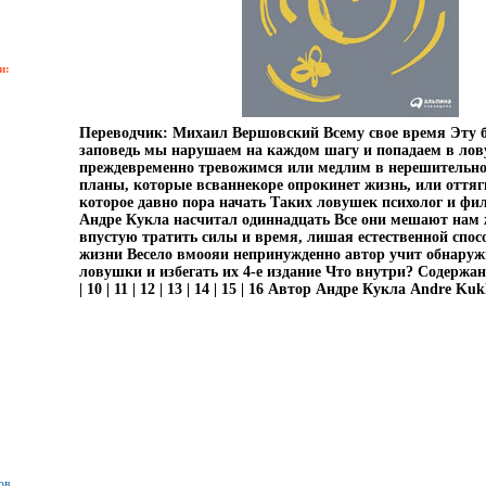
и:
Переводчик: Михаил Вершовский Всему свое время Эту 
заповедь мы нарушаем на каждом шагу и попадаем в ло
преждевременно тревожимся или медлим в нерешительно
планы, которые всваннекоре опрокинет жизнь, или оттяг
которое давно пора начать Таких ловушек психолог и фи
Андре Кукла насчитал одиннадцать Все они мешают нам 
впустую тратить силы и время, лишая естественной спос
жизни Весело вмоояи непринужденно автор учит обнару
ловушки и избегать их 4-е издание Что внутри? Содержани
| 10 | 11 | 12 | 13 | 14 | 15 | 16 Автор Андре Кукла Andre Kuk
ов