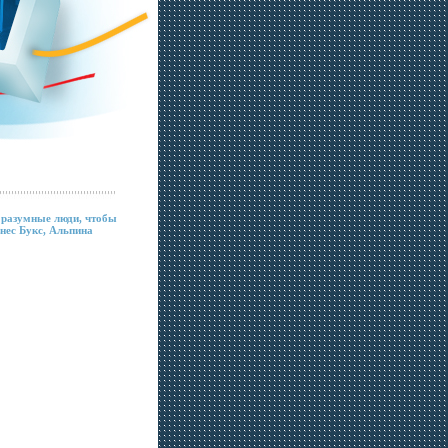
 разумные люди, чтобы
знес Букс, Альпина