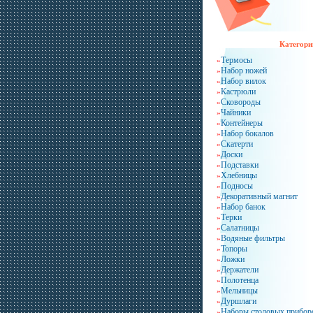
Категори
Термосы
»
Набор ножей
»
Набор вилок
»
Кастрюли
»
Сковороды
»
Чайники
»
Контейнеры
»
Набор бокалов
»
Скатерти
»
Доски
»
Подставки
»
Хлебницы
»
Подносы
»
Декоративный магнит
»
Набор банок
»
Терки
»
Салатницы
»
Водяные фильтры
»
Топоры
»
Ложки
»
Держатели
»
Полотенца
»
Мельницы
»
Дуршлаги
»
Наборы столовых прибор
»