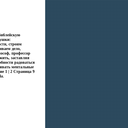
библейскую
вушки:
сти, строим
иваем дело,
лософ, профессор
жить, заставляя
обности радоваться
живать ментальные
е 1 | 2 Страница 9
la.