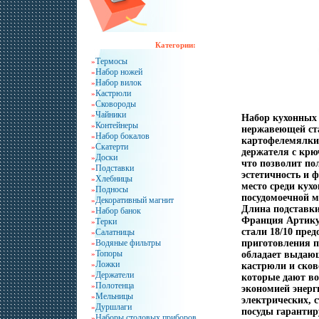
Категории:
Термосы
»
Набор ножей
»
Набор вилок
»
Кастрюли
»
Сковороды
»
Чайники
»
Набор кухонных 
Контейнеры
»
нержавеющей ста
Набор бокалов
»
картофелемялки,
Скатерти
»
держателя с крю
Доски
»
что позволит по
Подставки
»
эстетичность и 
Хлебницы
»
место среди кух
Подносы
»
посудомоечной м
Декоративный магнит
»
Длина подставки
Набор банок
»
Франция Артикул
Терки
»
стали 18/10 пре
Салатницы
»
Водяные фильтры
приготовления пи
»
Топоры
»
обладает выдаю
Ложки
»
кастрюли и ско
Держатели
»
которые дают во
Полотенца
»
экономией энерги
Мельницы
»
электрических, 
Дуршлаги
»
посуды гарантир
Наборы столовых приборов
»