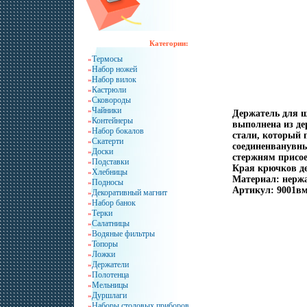
Категории:
Термосы
»
Набор ножей
»
Набор вилок
»
Кастрюли
»
Сковороды
»
Чайники
»
Держатель для ш
Контейнеры
»
выполнена из де
Набор бокалов
»
стали, который 
Скатерти
»
соединенванувн
Доски
»
стержням присо
Подставки
»
Края крючков д
Хлебницы
»
Материал: нержа
Подносы
»
Артикул: 9001вм
Декоративный магнит
»
Набор банок
»
Терки
»
Салатницы
»
Водяные фильтры
»
Топоры
»
Ложки
»
Держатели
»
Полотенца
»
Мельницы
»
Дуршлаги
»
Наборы столовых приборов
»